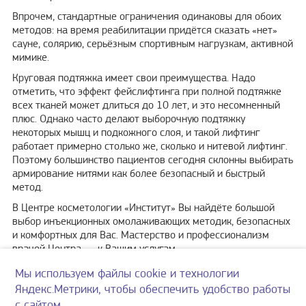
Впрочем, стандартные ограничения одинаковы для обоих
методов: на время реабилитации придётся сказать «нет»
сауне, солярию, серьёзным спортивным нагрузкам, активной
мимике.
Круговая подтяжка имеет свои преимущества. Надо
отметить, что эффект фейслифтинга при полной подтяжке
всех тканей может длиться до 10 лет, и это несомненный
плюс. Однако часто делают выборочную подтяжку
некоторых мышц и подкожного слоя, и такой лифтинг
работает примерно столько же, сколько и нитевой лифтинг.
Поэтому большинство пациентов сегодня склонны выбирать
армирование нитями как более безопасный и быстрый
метод.
В Центре косметологии «Институт» Вы найдёте большой
выбор инъекционных омолаживающих методик, безопасных
и комфортных для Вас. Мастерство и профессионализм
врачей Центра — к Вашим услугам.
Мы используем файлы cookie и технологии
г. Саранск, ул. Советская, д. 57
Яндекс.Метрики, чтобы обеспечить удобство работы
Согласие на обработку персональных данных
с сайтом